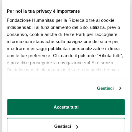
una nuova vita
Per noi la tua privacy è importante
Fondazione Humanitas per la Ricerca oltre ai cookie
indispensabili al funzionamento del Sito, utilizza, previo
consenso, cookie anche di Terze Parti per raccogliere
informazioni statistiche sulla navigazione del sito e per
mostrare messaggi pubblicitari personalizzati e in linea
con le tue preferenze. Cliccando il pulsante “Rifiuta tutti”,
è possibile proseguire la navigazione sul Sito senza
l’installazione di alcun cookie diverso da quello tecnico.
In ogni caso per maggiori informazioni sull’uso dei
cookie, è possibile consultare
l’Informativa Cookie
Gestisci
Policy
oppure cliccare su “GESTISCI” per scegliere quali
cookie
Guarda tutti i video
Accetta tutti
Gestisci